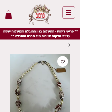
** פריטי ריהוט - התשלום בגין ההובלה והמשלוח יעשה
על ידי הלקוח ישירות מול חברת ההובלה **