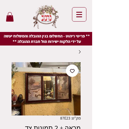
** פריטי ריהוט - התשלום בגין ההובלה והמשלוח יעשה
על ידי הלקוח ישירות מול חברת ההובלה **
מק"ט: 87E23
מראה + 2 תמונות צד