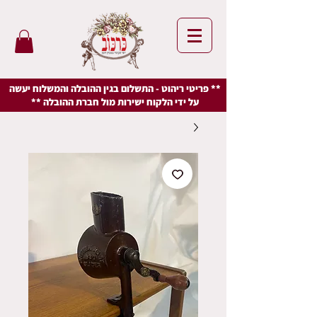
** פריטי ריהוט - התשלום בגין ההובלה והמשלוח יעשה
על ידי הלקוח ישירות מול חברת ההובלה **