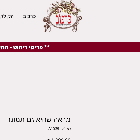
כרכוב
הקולקצ
** פריטי ריהוט - הת
מראה שהיא גם תמונה
מק"ט: A1039
מחיר