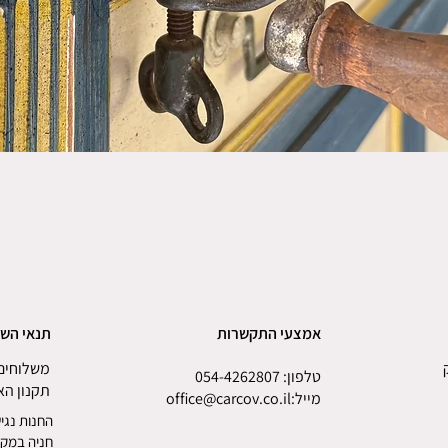
אמצעי התקשרות
תנאי הש
משלוחים 
טלפון:
054-4262807
תקנון ה
מייל
:
office@carcov.co.il
החנות נגיש
חניה במקו