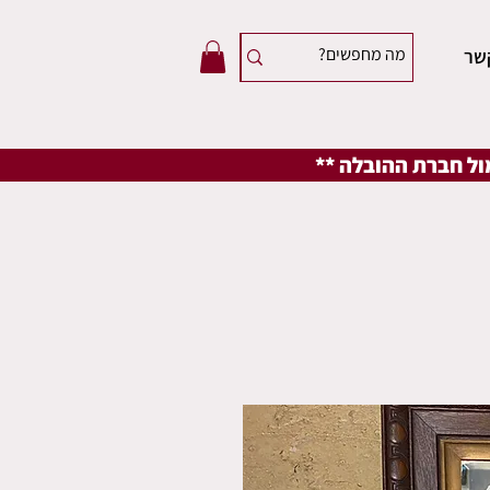
שר
מול חברת ההובלה **