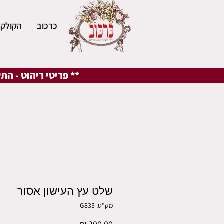
כרכוב
הקולקצ
** פריטי ריהוט - הת
שלט עץ העישון אסור
מק"ט: G833
מחיר