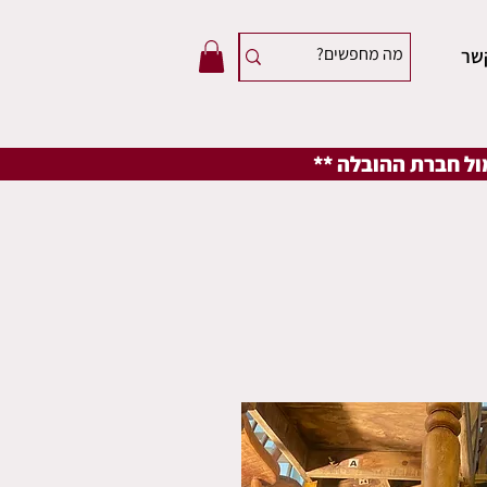
שר
מול חברת ההובלה **